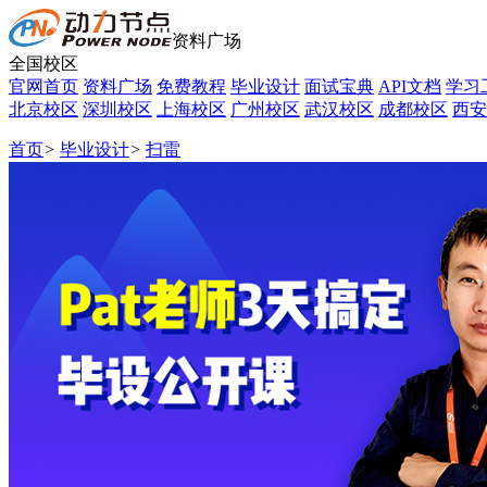
资料广场
全国校区
官网首页
资料广场
免费教程
毕业设计
面试宝典
API文档
学习
北京校区
深圳校区
上海校区
广州校区
武汉校区
成都校区
西安
首页
>
毕业设计
>
扫雷