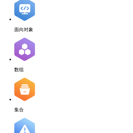
面向对象
数组
集合