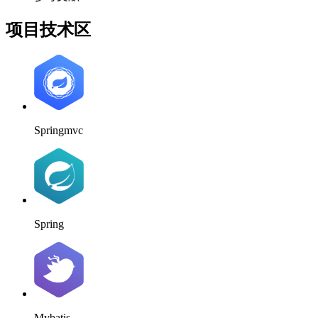
项目技术区
Springmvc
Spring
Mybatis