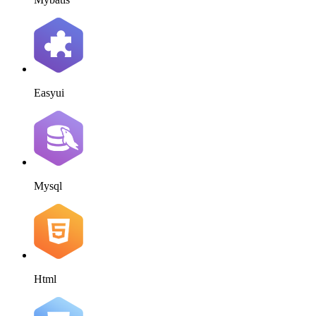
Easyui
Mysql
Html