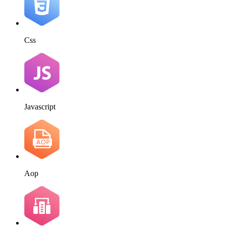
Css
Javascript
Aop