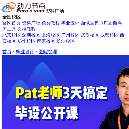
资料广场
全国校区
官网首页
资料广场
免费教程
毕业设计
面试宝典
API文档
学
习工具
文档教程
北京校区
深圳校区
上海校区
广州校区
武汉校区
成都校区
西
安校区
郑州校区
南京校区
长沙校区
首页
>
毕业设计
>
医院管理