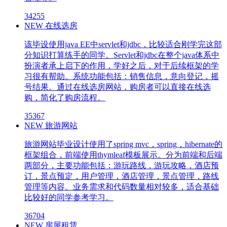
34255
NEW
在线选房
该毕设使用java EE中servlet和jdbc，比较适合刚学完这部
分知识打算练手的同学。Servlet和jdbc在整个java体系中
扮演者承上启下的作用，学好之后，对于后续框架的学
习很有帮助。系统功能包括：销售信息，意向登记，摇
号结果。通过在线选房网站，购房者可以直接在线选
购，简化了购房流程。
35367
NEW
旅游网站
旅游网站毕业设计使用了spring mvc，spring，hibernate的
框架组合，前端使用thymleaf模板展示。分为前端和后端
两部分，主要功能包括：游玩路线，游玩攻略，酒店预
订，景点预定，用户管理，酒店管理，景点管理，路线
管理等内容。业务需求和代码数量相对较多，适合基础
比较好的同学参考学习。
36704
NEW
房屋租赁